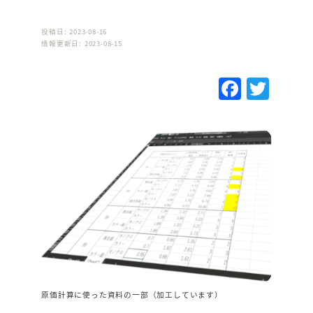
投稿日: 2023-08-16
情報更新日: 2023-08-15
F
T
a
w
c
it
e
te
b
r
o
o
k
原価計算に使った資料の一部（加工しています）