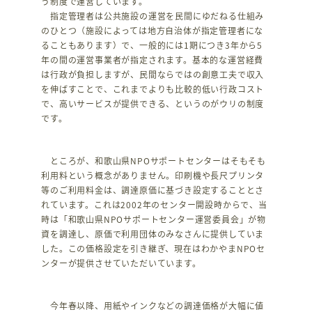
う制度で運営しています。
指定管理者は公共施設の運営を民間にゆだねる仕組み
のひとつ（施設によっては地方自治体が指定管理者にな
ることもあります）で、一般的には1期につき3年から5
年の間の運営事業者が指定されます。基本的な運営経費
は行政が負担しますが、民間ならではの創意工夫で収入
を伸ばすことで、これまでよりも比較的低い行政コスト
で、高いサービスが提供できる、というのがウリの制度
です。
ところが、和歌山県NPOサポートセンターはそもそも
利用料という概念がありません。印刷機や長尺プリンタ
等のご利用料金は、調達原価に基づき設定することとさ
れています。これは2002年のセンター開設時からで、当
時は「和歌山県NPOサポートセンター運営委員会」が物
資を調達し、原価で利用団体のみなさんに提供していま
した。この価格設定を引き継ぎ、現在はわかやまNPOセ
ンターが提供させていただいています。
今年春以降、用紙やインクなどの調達価格が大幅に値