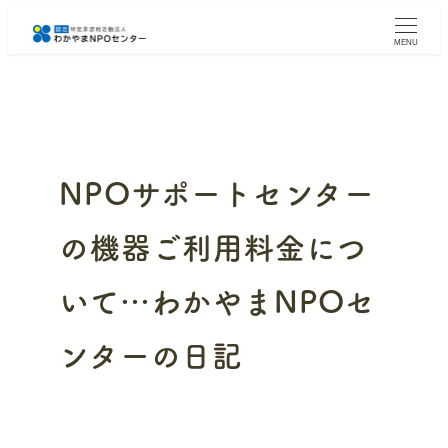
メ
イ
MENU
ン
コ
ン
テ
ン
ツ
へ
NPOサポートセンター
移
動
の機器ご利用料金につ
いて…わかやまNPOセ
ンターの日記