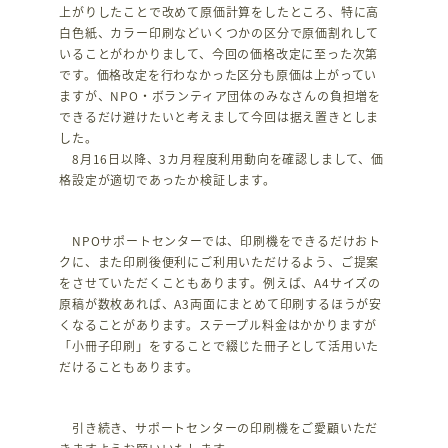
上がりしたことで改めて原価計算をしたところ、特に高
白色紙、カラー印刷などいくつかの区分で原価割れして
いることがわかりまして、今回の価格改定に至った次第
です。価格改定を行わなかった区分も原価は上がってい
ますが、NPO・ボランティア団体のみなさんの負担増を
できるだけ避けたいと考えまして今回は据え置きとしま
した。
8月16日以降、3カ月程度利用動向を確認しまして、価
格設定が適切であったか検証します。
NPOサポートセンターでは、印刷機をできるだけおト
クに、また印刷後便利にご利用いただけるよう、ご提案
をさせていただくこともあります。例えば、A4サイズの
原稿が数枚あれば、A3両面にまとめて印刷するほうが安
くなることがあります。ステープル料金はかかりますが
「小冊子印刷」をすることで綴じた冊子として活用いた
だけることもあります。
引き続き、サポートセンターの印刷機をご愛顧いただ