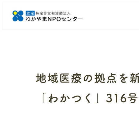
メ
イ
ン
コ
ン
テ
ン
ツ
へ
地域医療の拠点を新
移
動
「わかつく」316号