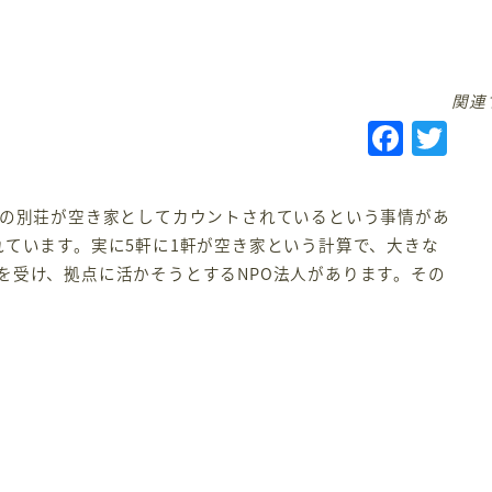
関連
F
T
a
w
c
it
の別荘が空き家としてカウントされているという事情があ
e
te
れています。実に5軒に1軒が空き家という計算で、大きな
b
r
を受け、拠点に活かそうとするNPO法人があります。その
o
o
k