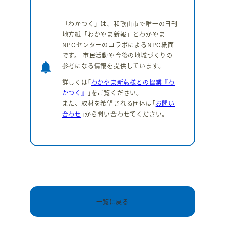
「わかつく」は、和歌山市で唯一の日刊
地方紙「わかやま新報」とわかやま
NPOセンターのコラボによるNPO紙面
です。 市民活動や今後の地域づくりの
notifications
参考になる情報を提供しています。
詳しくは｢
わかやま新報様との協業『わ
かつく』
｣をご覧ください。
また、取材を希望される団体は｢
お問い
合わせ
｣から問い合わせてください。
一覧に戻る