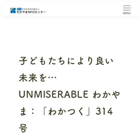
メ
イ
MENU
ン
コ
ン
テ
ン
ツ
へ
子どもたちにより良い
移
動
未来を…
UNMISERABLE わかや
ま：「わかつく」314
号