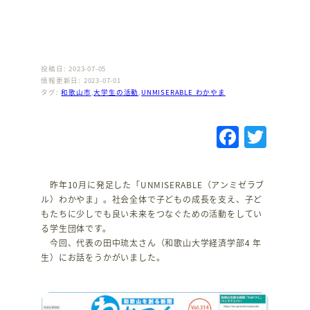
投稿日: 2023-07-05
情報更新日: 2023-07-01
タグ:
和歌山市
,
大学生の活動
,
UNMISERABLE わかやま
F
T
a
w
c
it
昨年10月に発足した「UNMISERABLE（アンミゼラブ
e
te
ル）わかやま」。社会全体で子どもの成長を支え、子ど
もたちに少しでも良い未来をつなぐための活動をしてい
b
r
る学生団体です。
o
今回、代表の田中琉太さん（和歌山大学経済学部4 年
生）にお話をうかがいました。
o
k