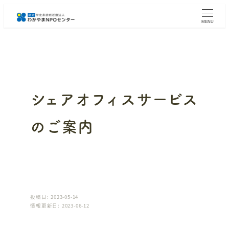
メ
イ
MENU
ン
コ
ン
テ
ン
ツ
へ
シェアオフィスサービス
移
動
のご案内
投稿日: 2023-05-14
情報更新日: 2023-06-12