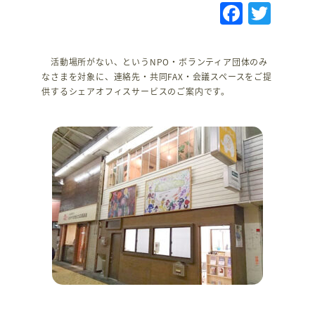
F
T
a
w
c
it
活動場所がない、というNPO・ボランティア団体のみ
e
te
なさまを対象に、連絡先・共同FAX・会議スペースをご提
供するシェアオフィスサービスのご案内です。
b
r
o
o
k