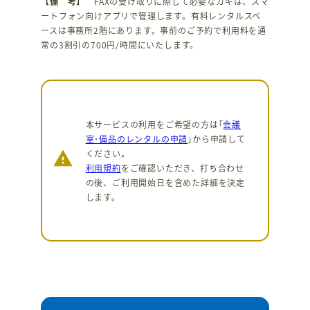
【備 考】
FAXの受け取りに際して必要なカギは、スマ
ートフォン向けアプリで管理します。有料レンタルスペ
ースは事務所2階にあります。事前のご予約で利用料を通
常の3割引の700円/時間にいたします。
本サービスの利用をご希望の方は｢
会議
室･備品のレンタルの申請
｣から申請して
ください。
warning
利用規約
をご確認いただき、打ち合わせ
の後、ご利用開始日を含めた詳細を決定
します。