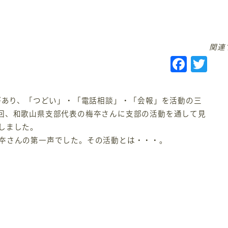
関連
F
T
a
w
c
it
があり、「つどい」・「電話相談」・「会報」を活動の三
e
te
回、和歌山県支部代表の梅夲さんに支部の活動を通して見
b
r
しました。
o
夲さんの第一声でした。その活動とは・・・。
o
k