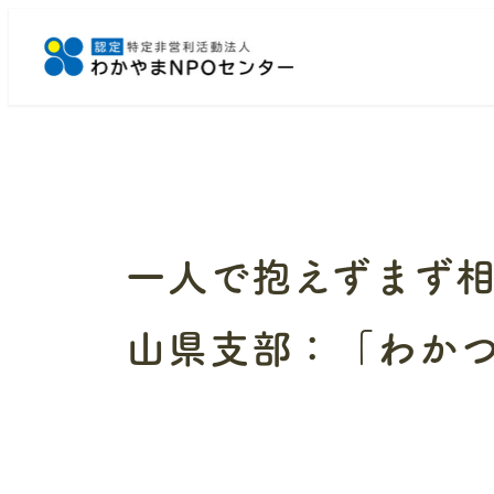
メ
イ
ン
コ
ン
テ
ン
ツ
へ
一人で抱えずまず
移
動
山県支部：「わかつ