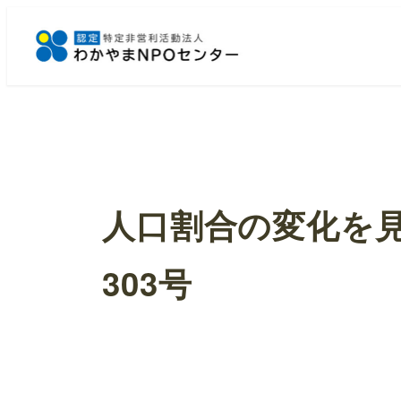
メ
イ
ン
コ
ン
テ
ン
ツ
へ
人口割合の変化を見
移
動
303号