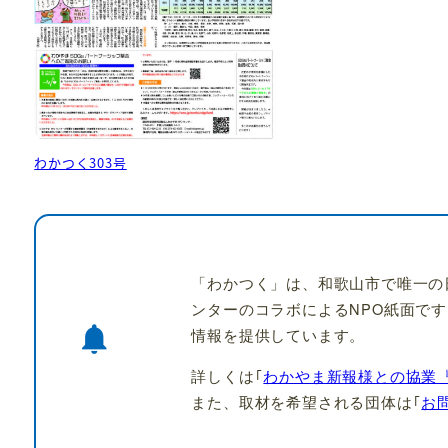
わかつく303号
「わかつく」は、和歌山市で唯一の
ンターのコラボによるNPO紙面で
notifications
情報を提供しています。
詳しくは｢
わかやま新報様との協業
また、取材を希望される団体は｢
お