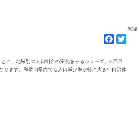
関連
F
T
a
w
c
it
結果をもとに、地域別の人口割合の変化をみるシリーズ。5 回目
e
te
なります。和歌山県内でも人口減少率が特に大きい自治体
b
r
o
o
k