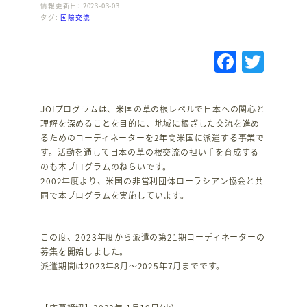
情報更新日: 2023-03-03
タグ:
国際交流
F
T
a
w
c
it
JOIプログラムは、米国の草の根レベルで日本への関心と
e
te
理解を深めることを目的に、地域に根ざした交流を進め
るためのコーディネーターを2年間米国に派遣する事業で
b
r
す。活動を通して日本の草の根交流の担い手を育成する
o
のも本プログラムのねらいです。
2002年度より、米国の非営利団体ローラシアン協会と共
o
同で本プログラムを実施しています。
k
この度、2023年度から派遣の第21期コーディネーターの
募集を開始しました。
派遣期間は2023年8月～2025年7月までです。