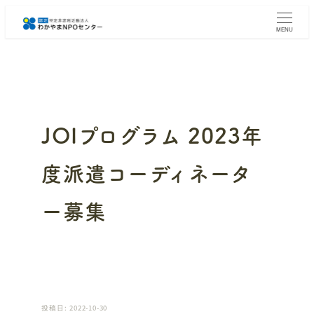
メ
イ
MENU
ン
コ
ン
テ
ン
ツ
へ
JOIプログラム 2023年
移
動
度派遣コーディネータ
ー募集
投稿日: 2022-10-30