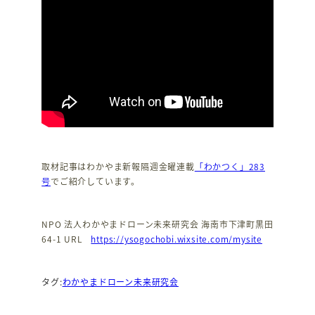
取材記事はわかやま新報隔週金曜連載
「わかつく」283
号
でご紹介しています。
NPO 法人わかやまドローン未来研究会 海南市下津町黒田
64-1 URL
https://ysogochobi.wixsite.com/mysite
タグ:
わかやまドローン未来研究会