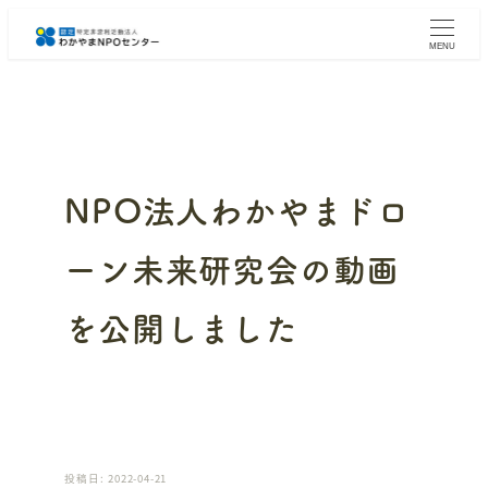
メ
イ
MENU
ン
コ
ン
テ
ン
ツ
へ
NPO法人わかやまドロ
移
動
ーン未来研究会の動画
を公開しました
投稿日: 2022-04-21