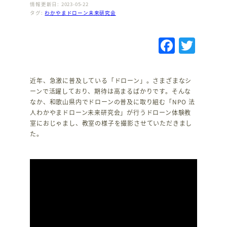
情報更新日: 2023-05-22
タグ:
わかやまドローン未来研究会
F
T
a
w
c
it
近年、急激に普及している「ドローン」。さまざまなシ
e
te
ーンで活躍しており、期待は高まるばかりです。そんな
なか、和歌山県内でドローンの普及に取り組む「NPO 法
b
r
人わかやまドローン未来研究会」が行うドローン体験教
o
室におじゃまし、教室の様子を撮影させていただきまし
た。
o
k