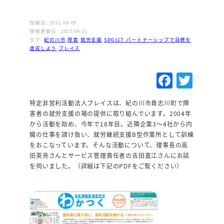
投稿日: 2021-08-05
情報更新日: 2023-04-21
タグ:
紀の川市
,
障害
,
就労支援
,
SDGs17_パートナーシップで目標を
達成しよう
,
プレイス
F
T
a
w
特定非営利活動法人プレイスは、紀の川市貴志川町で障
c
it
害者の就労支援の場の提供に取り組んでいます。2004年
e
te
から活動を始め、今年で18年目。近隣企業3～4社から内
職の仕事を請け負い、就労継続支援B型作業所として訓練
b
r
をおこなっています。そんな活動について、理事長の高
o
田英亮さんとサービス管理責任者の吉田嘉江さんにお話
を伺いました。（詳細は下記のPDFをご覧ください）
o
k