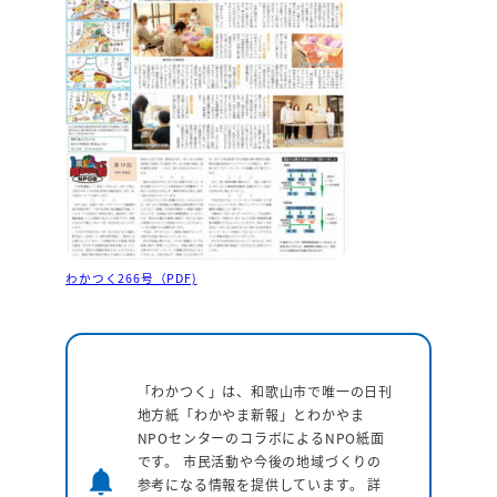
わかつく266号（PDF)
「わかつく」は、和歌山市で唯一の日刊
地方紙「わかやま新報」とわかやま
NPOセンターのコラボによるNPO紙面
です。 市民活動や今後の地域づくりの
notifications
参考になる情報を提供しています。
詳