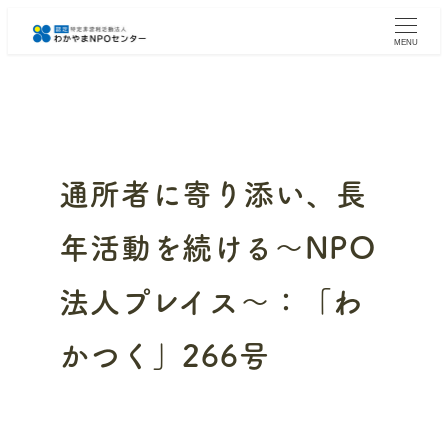
メ
イ
MENU
ン
コ
ン
テ
ン
ツ
へ
通所者に寄り添い、長
移
動
年活動を続ける～NPO
法人プレイス～：「わ
かつく」266号