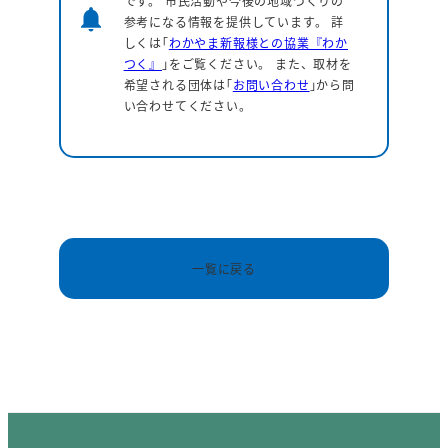
です。 市民活動や今後の地域づくりの
notifications
参考になる情報を提供しています。
詳
しくは｢
わかやま新報様との協業『わか
つく』
｣をご覧ください。 また、取材を
希望される団体は｢
お問い合わせ
｣から問
い合わせてください。
一覧に戻る