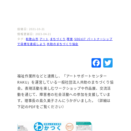
投稿日: 2021-10-21
情報更新日: 2023-04-21
タグ:
和歌山市
,
アート
,
まちづくり
,
障害
,
SDGs17_パートナーシップ
で目標を達成しよう
,
共助のまちづくり協会
F
T
a
w
福祉作業所などと連携し、「アートサポートセンター
c
it
RAKU」を運営している一般社団法人共助のまちづくり協
e
te
会。表現活動を楽しむワークショップや作品展、交流活
動を通じて、障害者の社会活動への参加を支援していま
b
r
す。理事長の島久美子さんにうかがいました。（詳細は
o
下記のPDFをご覧ください）
o
k