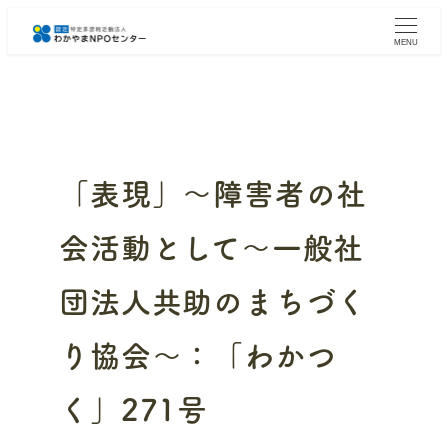
メ
イ
MENU
ン
コ
ン
テ
ン
ツ
へ
「表現」～障害者の社
移
動
会活動として～一般社
団法人共助のまちづく
り協会～：「わかつ
く」271号