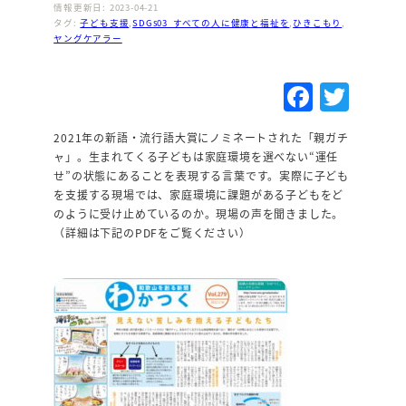
情報更新日: 2023-04-21
タグ:
子ども支援
,
SDGs03_すべての人に健康と福祉を
,
ひきこもり
,
ヤングケアラー
F
T
a
w
2021年の新語・流行語大賞にノミネートされた「親ガチ
c
it
ャ」。生まれてくる子どもは家庭環境を選べない“運任
e
te
せ”の状態にあることを表現する言葉です。実際に子ども
を支援する現場では、家庭環境に課題がある子どもをど
b
r
のように受け止めているのか。現場の声を聞きました。
o
（詳細は下記のPDFをご覧ください）
o
k