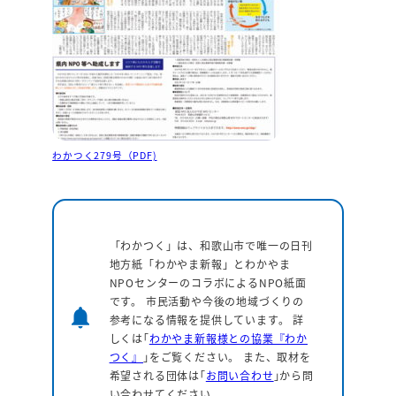
わかつく279号（PDF)
「わかつく」は、和歌山市で唯一の日刊
地方紙「わかやま新報」とわかやま
NPOセンターのコラボによるNPO紙面
です。 市民活動や今後の地域づくりの
notifications
参考になる情報を提供しています。
詳
しくは｢
わかやま新報様との協業『わか
つく』
｣をご覧ください。 また、取材を
希望される団体は｢
お問い合わせ
｣から問
い合わせてください。