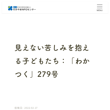
メ
イ
MENU
ン
コ
ン
テ
ン
ツ
へ
見えない苦しみを抱え
移
動
る子どもたち：「わか
つく」279号
投稿日: 2022-02-17