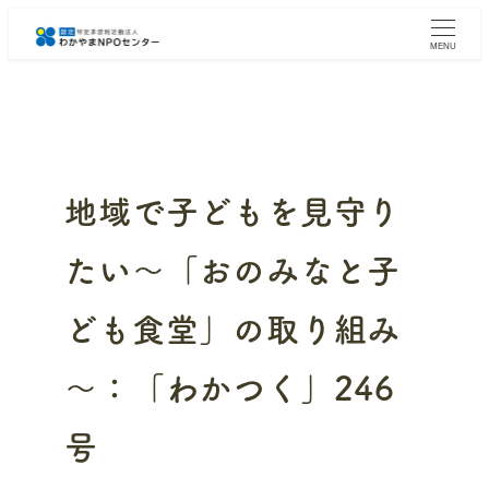
メ
イ
MENU
ン
コ
ン
テ
ン
ツ
へ
地域で子どもを見守り
移
動
たい～「おのみなと子
ども食堂」の取り組み
～：「わかつく」246
号