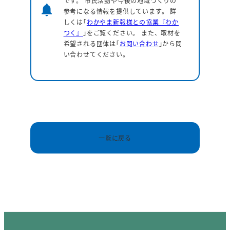
です。 市民活動や今後の地域づくりの
notifications
参考になる情報を提供しています。
詳
しくは｢
わかやま新報様との協業『わか
つく』
｣をご覧ください。 また、取材を
希望される団体は｢
お問い合わせ
｣から問
い合わせてください。
一覧に戻る