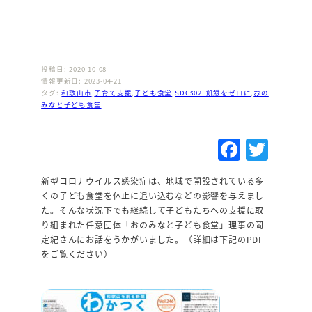
投稿日: 2020-10-08
情報更新日: 2023-04-21
タグ:
和歌山市
,
子育て支援
,
子ども食堂
,
SDGs02_飢餓をゼロに
,
おの
みなと子ども食堂
F
T
a
w
新型コロナウイルス感染症は、地域で開設されている多
c
it
くの子ども食堂を休止に追い込むなどの影響を与えまし
e
te
た。そんな状況下でも継続して子どもたちへの支援に取
り組まれた任意団体「おのみなと子ども食堂」理事の岡
b
r
定紀さんにお話をうかがいました。（詳細は下記のPDF
o
をご覧ください）
o
k