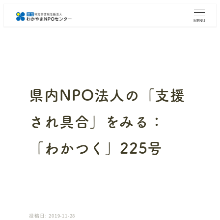
メ
イ
MENU
ン
コ
ン
テ
ン
ツ
へ
県内NPO法人の「支援
移
動
され具合」をみる：
「わかつく」225号
投稿日: 2019-11-28