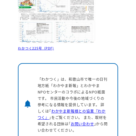
わかつく225号（PDF)
「わかつく」は、和歌山市で唯一の日刊
地方紙「わかやま新報」とわかやま
NPOセンターのコラボによるNPO紙面
です。 市民活動や今後の地域づくりの
notifications
参考になる情報を提供しています。
詳
しくは｢
わかやま新報様との協業『わか
つく』
｣をご覧ください。 また、取材を
希望される団体は｢
お問い合わせ
｣から問
い合わせてください。