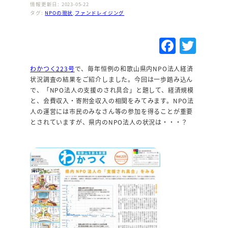
情報更新日: 2023-05-22
タグ:
NPOの現状
,
ファンドレイジング
F
T
a
w
わかつく223号
で、毎年恒例の和歌山県内NPO法人経済
c
it
状況調査の結果をご紹介しました。今回は一歩踏み込ん
e
te
で、「NPO法人の支援のされ具合」と題して、経済規模
と、会費収入・寄附金収入の相関をみてみます。NPO法
b
r
人の運営には市民のみなさん等の参加を得ることが重要
o
とされていますが、県内のNPO法人の状況は・・・？
o
k