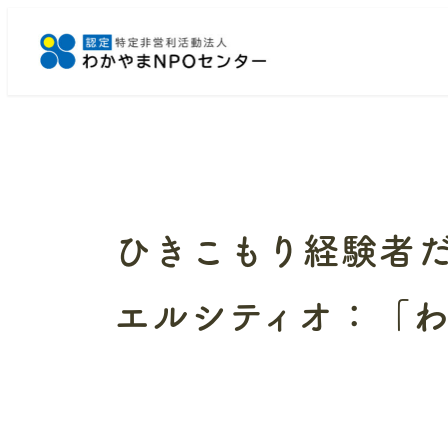
メ
イ
ン
コ
ン
テ
ン
ツ
へ
ひきこもり経験者だ
移
動
エルシティオ：「わ