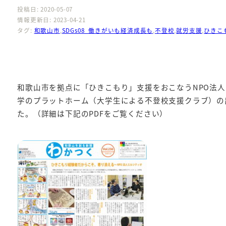
投稿日: 2020-05-07
情報更新日: 2023-04-21
タグ:
和歌山市
,
SDGs08_働きがいも経済成長も
,
不登校
,
就労支援
,
ひきこ
和歌山市を拠点に「ひきこもり」支援をおこなうNPO法
学のプラットホーム（大学生による不登校支援クラブ）の
た。（詳細は下記のPDFをご覧ください）