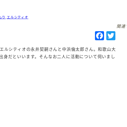
もり
,
エルシティオ
関連
F
T
a
w
人エルシティオの永井契嗣さんと中浜倫太郎さん。和歌山大
c
it
出身だといいます。そんなお二人に活動について伺いまし
e
te
b
r
o
o
k