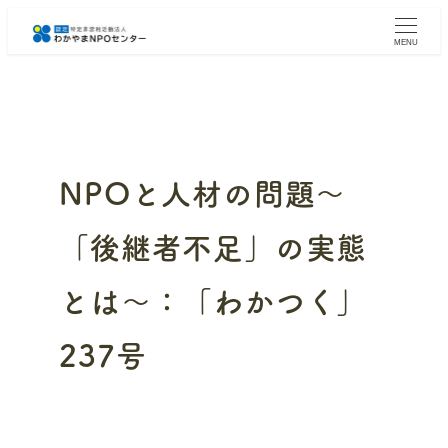
メ
イ
MENU
ン
コ
ン
テ
ン
ツ
へ
NPOと人材の問題～
移
動
「後継者不足」の実態
とは～：「わかつく」
237号