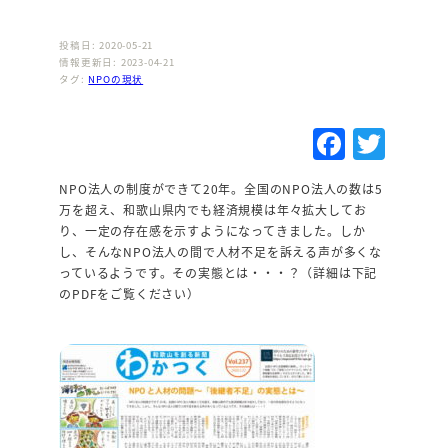
投稿日: 2020-05-21
情報更新日: 2023-04-21
タグ:
NPOの現状
F
T
a
w
NPO法人の制度ができて20年。全国のNPO法人の数は5
c
it
万を超え、和歌山県内でも経済規模は年々拡大してお
e
te
り、一定の存在感を示すようになってきました。しか
し、そんなNPO法人の間で人材不足を訴える声が多くな
b
r
っているようです。その実態とは・・・？（詳細は下記
o
のPDFをご覧ください）
o
k