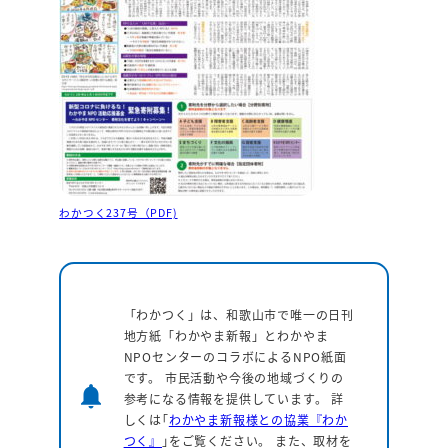
わかつく237号（PDF)
「わかつく」は、和歌山市で唯一の日刊
地方紙「わかやま新報」とわかやま
NPOセンターのコラボによるNPO紙面
です。 市民活動や今後の地域づくりの
notifications
参考になる情報を提供しています。
詳
しくは｢
わかやま新報様との協業『わか
つく』
｣をご覧ください。 また、取材を