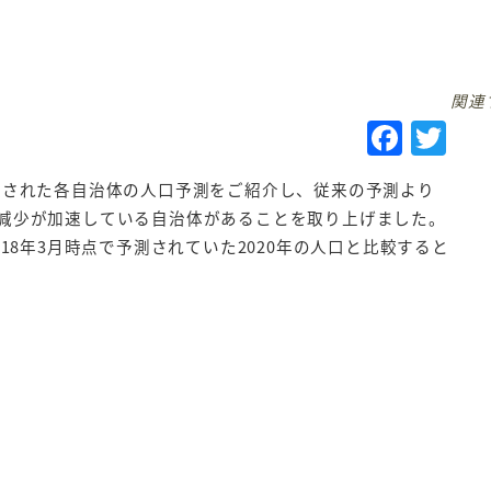
関連
F
T
a
w
月に発表された各自治体の人口予測をご紹介し、従来の予測より
c
it
減少が加速している自治体があることを取り上げました。
e
te
18年3月時点で予測されていた2020年の人口と比較すると
b
r
o
o
k