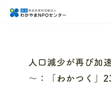
メ
イ
ン
コ
ン
テ
ン
ツ
へ
人口減少が再び加速
移
動
～：「わかつく」2