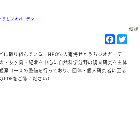
とうちジオガーデン
関連
F
T
a
w
どに取り組んでいる「NPO法人南海せとうちジオガーデ
c
it
太・友ヶ島・紀北を中心に自然科学分野の調査研究を主体
e
te
観察コースの整備を行っており、団体・個人研究者に至る
b
r
PDFをご覧ください）
o
o
k