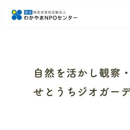
メ
イ
ン
コ
ン
テ
ン
ツ
へ
自然を活かし観察・
移
動
せとうちジオガーデ