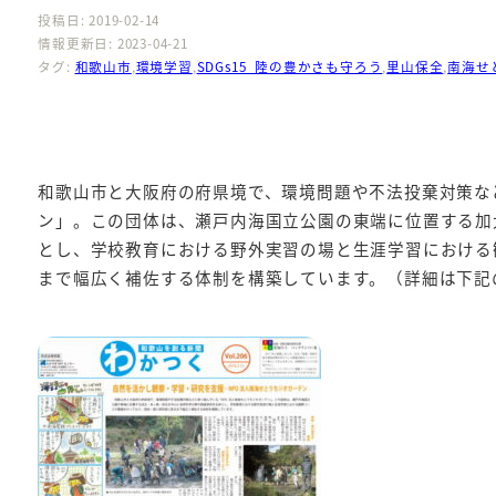
投稿日: 2019-02-14
情報更新日: 2023-04-21
タグ:
和歌山市
,
環境学習
,
SDGs15_陸の豊かさも守ろう
,
里山保全
,
南海せ
和歌山市と大阪府の府県境で、環境問題や不法投棄対策な
ン」。この団体は、瀬戸内海国立公園の東端に位置する加
とし、学校教育における野外実習の場と生涯学習における
まで幅広く補佐する体制を構築しています。（詳細は下記の