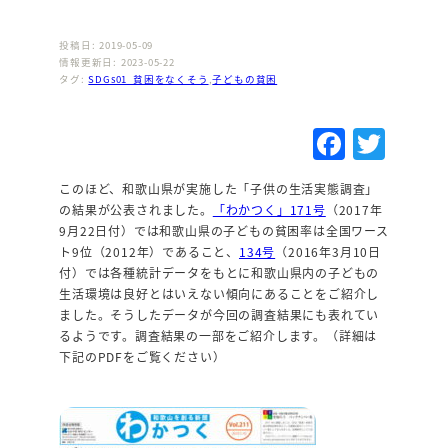
投稿日: 2019-05-09
情報更新日: 2023-05-22
タグ:
SDGs01_貧困をなくそう
,
子どもの貧困
F
T
a
w
このほど、和歌山県が実施した「子供の生活実態調査」
c
it
の結果が公表されました。
「わかつく」171号
（2017年
e
te
9月22日付）では和歌山県の子どもの貧困率は全国ワース
ト9位（2012年）であること、
134号
（2016年3月10日
b
r
付）では各種統計データをもとに和歌山県内の子どもの
o
生活環境は良好とはいえない傾向にあることをご紹介し
ました。そうしたデータが今回の調査結果にも表れてい
o
るようです。調査結果の一部をご紹介します。（詳細は
k
下記のPDFをご覧ください）