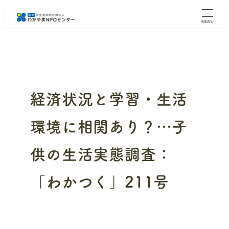
メ
イ
MENU
ン
コ
ン
テ
ン
ツ
へ
経済状況と学習・生活
移
動
環境に相関あり？…子
供の生活実態調査：
「わかつく」211号