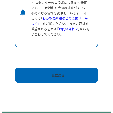
NPOセンターのコラボによるNPO紙面
です。 市民活動や今後の地域づくりの
notifications
参考になる情報を提供しています。
詳
しくは｢
わかやま新報様との協業『わか
つく』
｣をご覧ください。 また、取材を
希望される団体は｢
お問い合わせ
｣から問
い合わせてください。
一覧に戻る