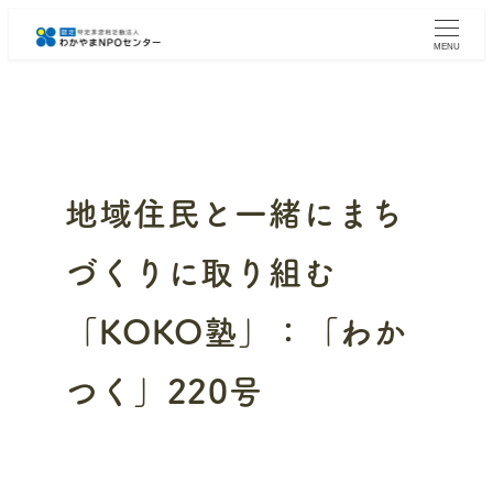
メ
イ
MENU
ン
コ
ン
テ
ン
ツ
へ
地域住民と一緒にまち
移
動
づくりに取り組む
「KOKO塾」：「わか
つく」220号