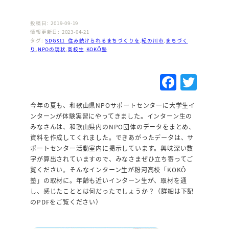
投稿日: 2019-09-19
情報更新日: 2023-04-21
タグ:
SDGs11_住み続けられるまちづくりを
,
紀の川市
,
まちづく
り
,
NPOの現状
,
高校生
,
KOKÔ塾
F
T
a
w
今年の夏も、和歌山県NPOサポートセンターに大学生イ
c
it
ンターンが体験実習にやってきました。インターン生の
e
te
みなさんは、和歌山県内のNPO団体のデータをまとめ、
資料を作成してくれました。できあがったデータは、サ
b
r
ポートセンター活動室内に掲示しています。興味深い数
o
字が算出されていますので、みなさまぜひ立ち寄ってご
覧ください。そんなインターン生が粉河高校「KOKÔ
o
塾」の取材に。年齢も近いインターン生が、取材を通
k
し、感じたこととは何だったでしょうか？（詳細は下記
のPDFをご覧ください）