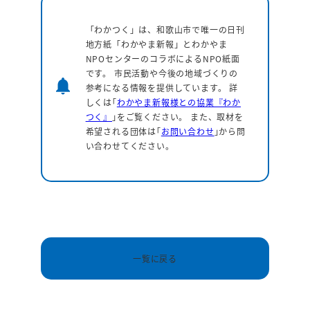
「わかつく」は、和歌山市で唯一の日刊
地方紙「わかやま新報」とわかやま
NPOセンターのコラボによるNPO紙面
です。 市民活動や今後の地域づくりの
notifications
参考になる情報を提供しています。
詳
しくは｢
わかやま新報様との協業『わか
つく』
｣をご覧ください。 また、取材を
希望される団体は｢
お問い合わせ
｣から問
い合わせてください。
一覧に戻る