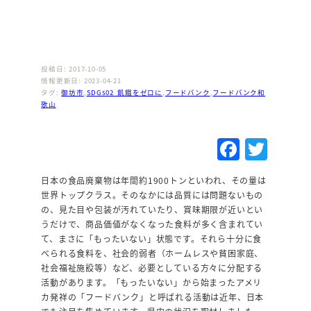
投稿日: 2017-10-05
情報更新日: 2023-04-21
タグ:
御坊市
,
SDGs02_飢餓をゼロに
,
フードバンク
,
フードバンク和
歌山
F
T
a
w
日本の食品廃棄物は年間約1900トンといわれ、その量は
c
it
世界トップクラス。そのなかには品質には問題ないもの
e
te
の、見た目や包装が汚れていたり、賞味期限が近いとい
うだけで、商品価値がなくなった食料が多く含まれてい
b
r
て、まさに「もったいない」状態です。それら十分に食
o
べられる食料を、社会的弱者（ホームレスや貧困家庭、
社会福祉施設等）など、必要としている方々に分配する
o
活動があります。「もったいない」から始まったアメリ
k
カ発祥の「フードバンク」と呼ばれる活動は近年、日本