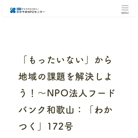
メ
イ
MENU
ン
コ
ン
テ
ン
ツ
へ
「もったいない」から
移
動
地域の課題を解決しよ
う！～NPO法人フード
バンク和歌山：「わか
つく」172号