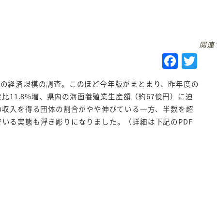
関連
F
T
a
w
人の経済規模の調査。このほど今年版がまとまり、昨年度の
c
it
度比11.8%増、県内の海面養殖業生産額（約67億円）に迫
e
te
上の収入を得る団体の割合がやや伸びている一方、半数を超
b
r
でいる実態も浮き彫りになりました。（詳細は下記のPDF
o
o
k