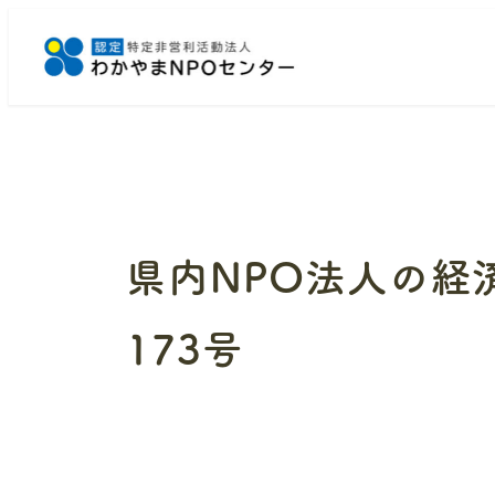
メ
イ
ン
コ
ン
テ
ン
ツ
へ
県内NPO法人の経
移
動
173号