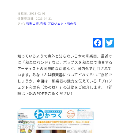
投稿日: 2018-02-01
情報更新日: 2023-04-21
タグ:
和歌山市
,
音楽
,
プロジェクト和の音
F
T
a
w
知っているようで意外と知らない日本の和楽器。最近で
c
it
は「和楽器バンド」など、ポップスを和楽器で演奏する
e
te
アーティストの国際的な活躍など、国内外で注目されて
います。みなさんは和楽器についてどれくらいご存知で
b
r
しょうか。今回は、和楽器の魅力を伝えている「プロジ
o
ェクト和の音（わのね）」の活動をご紹介します。（詳
細は下記のPDFをご覧ください）
o
k