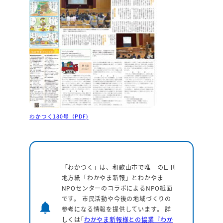
わかつく180号（PDF)
「わかつく」は、和歌山市で唯一の日刊
地方紙「わかやま新報」とわかやま
NPOセンターのコラボによるNPO紙面
です。 市民活動や今後の地域づくりの
notifications
参考になる情報を提供しています。
詳
しくは｢
わかやま新報様との協業『わか