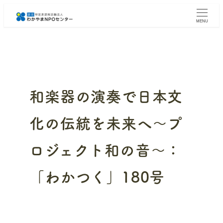
メ
イ
MENU
ン
コ
ン
テ
ン
ツ
へ
和楽器の演奏で日本文
移
動
化の伝統を未来へ～プ
ロジェクト和の音～：
「わかつく」180号