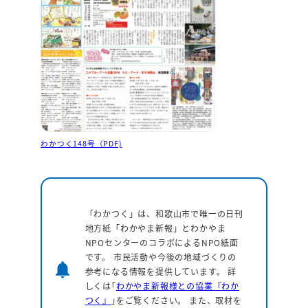
わかつく148号（PDF)
「わかつく」は、和歌山市で唯一の日刊
地方紙「わかやま新報」とわかやま
NPOセンターのコラボによるNPO紙面
です。 市民活動や今後の地域づくりの
notifications
参考になる情報を提供しています。
詳
しくは｢
わかやま新報様との協業『わか
つく』
｣をご覧ください。 また、取材を