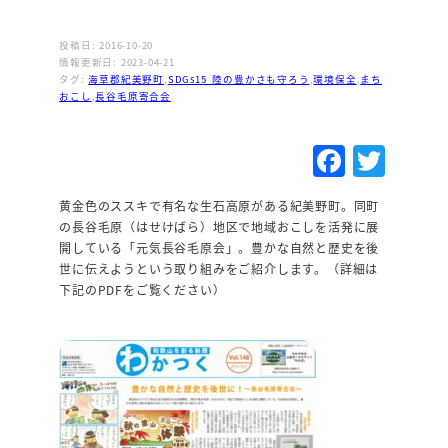
投稿日: 2016-10-20
情報更新日: 2023-04-21
タグ:
海草郡紀美野町
,
SDGs15_陸の豊かさも守ろう
,
環境保全
,
まち
おこし
,
長谷毛原寄合会
F
T
a
w
黄金色のススキで有名な生石高原がある紀美野町。同町
c
it
の長谷毛原（はせけばら）地区で地域おこしを活発に展
e
te
開している「元気長谷毛原会」。豊かな自然と歴史を後
世に伝えようという取り組みをご紹介します。（詳細は
b
r
下記のPDFをご覧ください）
o
o
k