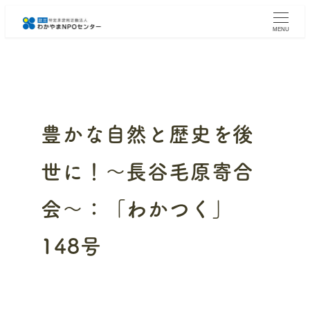
メ
イ
MENU
ン
コ
ン
テ
ン
ツ
へ
豊かな自然と歴史を後
移
動
世に！～長谷毛原寄合
会～：「わかつく」
148号