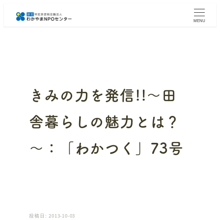
メ
イ
MENU
ン
コ
ン
テ
ン
ツ
へ
きみの力を発信!!～田
移
動
舎暮らしの魅力とは？
～：「わかつく」73号
投稿日: 2013-10-03