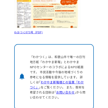
わかつく073号（PDF)
「わかつく」は、和歌山市で唯一の日刊
地方紙「わかやま新報」とわかやま
NPOセンターのコラボによるNPO紙面
です。 市民活動や今後の地域づくりの
notifications
参考になる情報を提供しています。
詳
しくは｢
わかやま新報様との協業『わか
つく』
｣をご覧ください。 また、取材を
希望される団体は｢
お問い合わせ
｣から問
い合わせてください。