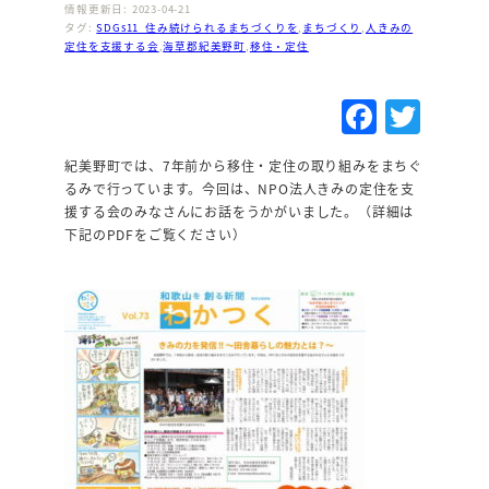
情報更新日: 2023-04-21
タグ:
SDGs11_住み続けられるまちづくりを
,
まちづくり
,
人きみの
定住を支援する会
,
海草郡紀美野町
,
移住・定住
F
T
a
w
紀美野町では、7年前から移住・定住の取り組みをまちぐ
c
it
るみで行っています。今回は、NPO法人きみの定住を支
e
te
援する会のみなさんにお話をうかがいました。（詳細は
下記のPDFをご覧ください）
b
r
o
o
k