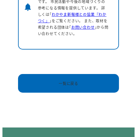
です。 市民活動や今後の地域づくりの
notifications
参考になる情報を提供しています。
詳
しくは｢
わかやま新報様との協業『わか
つく』
｣をご覧ください。 また、取材を
希望される団体は｢
お問い合わせ
｣から問
い合わせてください。
一覧に戻る