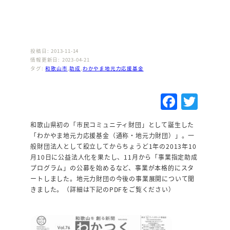
投稿日: 2013-11-14
情報更新日: 2023-04-21
タグ:
和歌山市
,
助成
,
わかやま地元力応援基金
F
T
a
w
和歌山県初の「市民コミュニティ財団」として誕生した
c
it
「わかやま地元力応援基金（通称・地元力財団）」。一
e
te
般財団法人として設立してからちょうど1年の2013年10
月10日に公益法人化を果たし、11月から「事業指定助成
b
r
プログラム」の公募を始めるなど、事業が本格的にスタ
o
ートしました。地元力財団の今後の事業展開について聞
きました。（詳細は下記のPDFをご覧ください）
o
k