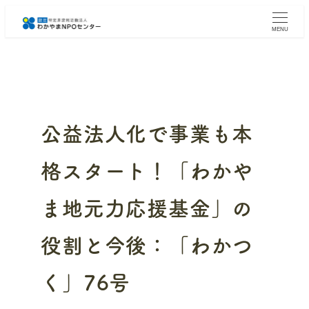
メ
イ
MENU
ン
コ
ン
テ
ン
ツ
へ
公益法人化で事業も本
移
動
格スタート！「わかや
ま地元力応援基金」の
役割と今後：「わかつ
く」76号