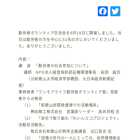
F
T
a
w
c
it
勤労者ボランティア交流会を6月18日に開催しました。当
e
te
日は勤労者の方を中心に52名の方においでくださいまし
た。ありがとうございました。
b
r
o
内容／
講 演 「勤労者の社会参加について」
o
講師 NPO法人経営指針認証機関理事長 岩田 誠氏
k
（元和歌山大学経済学部教授、元日本経済新聞記
者）
事例発表「ワンモアライフ勤労者ボランティア賞」受賞
者からの発信
（1） 「和歌山民間救援隊での活動報告」
桝谷精工株式会社 営業部リーダー 高井将稔 氏
（2） 「会社で取り組む『わいんエコプロジェクト』
活動状況報告」
株式会社和歌山印刷所企画課長 出口昌也 氏
（3） 「団塊の世代の一人にとっての、自然環境保全