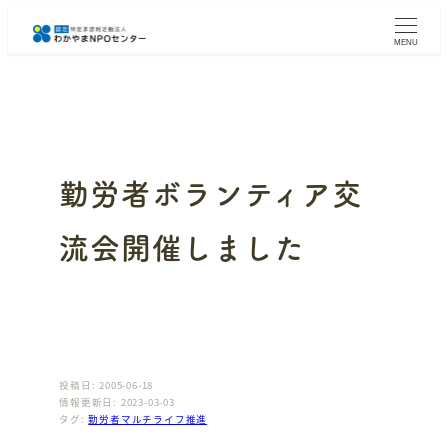
メ
イ
MENU
ン
コ
ン
テ
ン
ツ
へ
勤労者ボランティア交
移
動
流会開催しました
投稿日: 2005-06-18
情報更新日: 2023-03-03
タグ:
勤労者マルチライフ推進