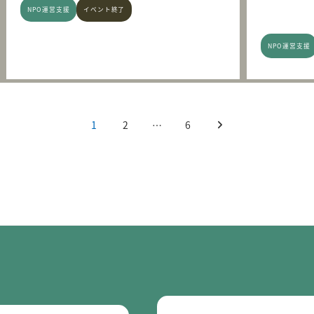
NPO運営支援
イベント終了
NPO運営支援
1
2
…
6