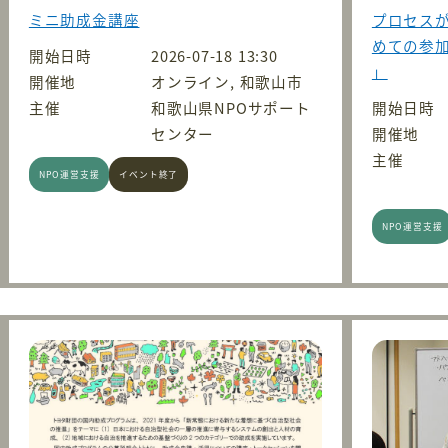
ミニ助成金講座
プロセス
めての参加
開始日時
2026-07-18 13:30
」
開催地
オンライン, 和歌山市
主催
和歌山県NPOサポート
開始日時
センター
開催地
主催
NPO運営支援
イベント終了
NPO運営支援