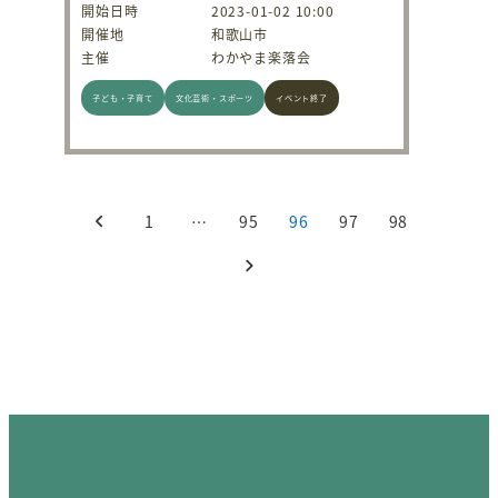
開始日時
2023-01-02 10:00
開催地
和歌山市
主催
わかやま楽落会
子ども・子育て
文化芸術・スポーツ
イベント終了
投稿のページ送り
1
…
95
96
97
98