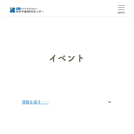
メ
イ
MENU
ン
コ
ン
テ
ン
ツ
へ
イベント
移
動
情報を探す……