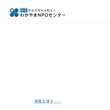
メ
イ
ン
コ
ン
テ
ン
ツ
へ
移
動
情報を探す……