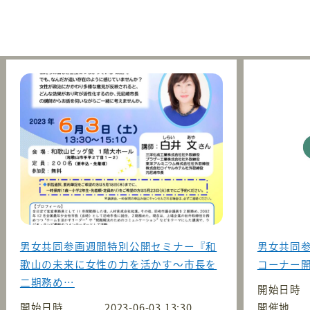
男女共同参画週間特別公開セミナー『和
男女共同参
歌山の未来に女性の力を活かす～市長を
コーナー
二期務め…
開始日時
開始日時
2023-06-03 13:30
開催地