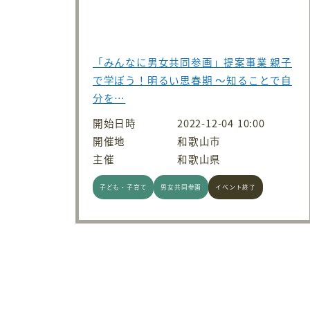
「みんなに男女共同参画」提案事業 親子
で学ぼう！明るい思春期 ～知ることで自
分を…
開始日時
2022-12-04 10:00
開催地
和歌山市
主催
和歌山県
子ども・子育て
男女共同参画
イベント終了
投稿のページ送り