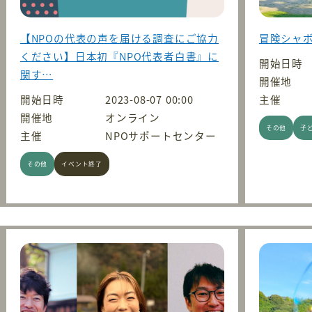
【NPOの代表の声を届ける調査にご協力
冒険シャボ
ください】日本初『NPO代表者白書』に
開始日時
関す…
開催地
開始日時
2023-08-07 00:00
主催
開催地
オンライン
その他
子
主催
NPOサポートセンター
その他
イベント終了