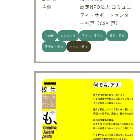
主催
認定NPO法人 コミュニ
ティ・サポートセンタ
ー神戸（CS神戸）
その他
まちづくり
子ども・子育て
福祉・医療
青少年・教育
イベント終了