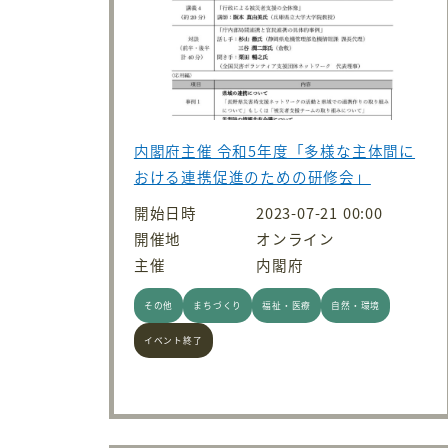
内閣府主催 令和5年度「多様な主体間に
おける連携促進のための研修会」
開始日時
2023-07-21 00:00
開催地
オンライン
主催
内閣府
その他
まちづくり
福祉・医療
自然・環境
イベント終了