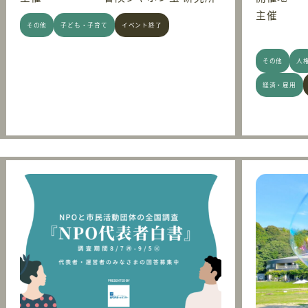
主催
その他
子ども・子育て
イベント終了
その他
人
経済・雇用