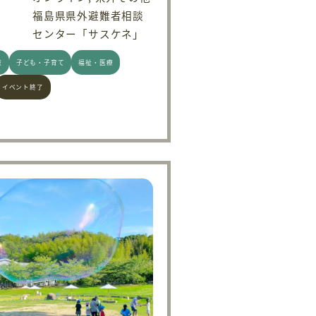
福島県県外避難者相談
センター「サスケネ」
権
子ども・子育て
福祉・医療
イベント終了