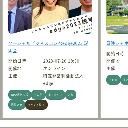
ソーシャルビジネスコンペedge2023 説
冒険シャボ
明会
開始日時
開始日時
2023-07-20 18:30
開催地
開催地
オンライン
主催
主催
特定非営利活動法人
その他
子
edge
NPO運営支援
その他
まちづくり
人権
国際交流
イベント終了