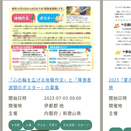
「心の輪を広げる体験作文」と「障害者
2023「
週間のポスター」の募集
施
開始日時
2023-07-03 00:00
開始日時
開催地
伊都郡 他
開催地
主催
内閣府 / 和歌山県
主催
その他
人権
子ども・子育て
文化芸術・スポーツ