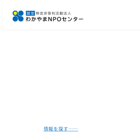
メ
イ
ン
コ
ン
テ
ン
ツ
へ
移
動
情報を探す……