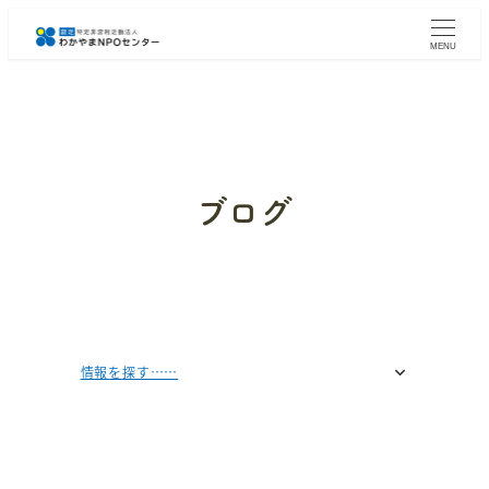
メ
イ
MENU
ン
コ
ン
テ
ン
ツ
へ
ブログ
移
動
情報を探す……