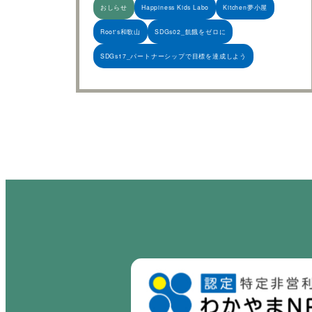
おしらせ
Happiness Kids Labo
Kitchen夢小屋
Root's和歌山
SDGs02_飢餓をゼロに
SDGs17_パートナーシップで目標を達成しよう