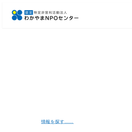
メ
イ
ン
コ
ン
テ
ン
ツ
へ
移
動
情報を探す……